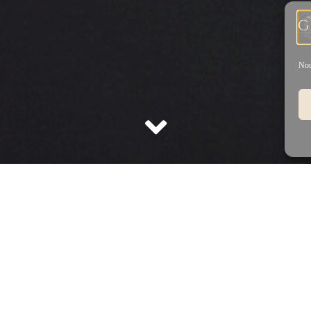
Nou
Faire constater le décès