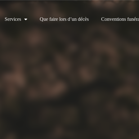
Services
Que faire lors d’un décès
Conventions funéra